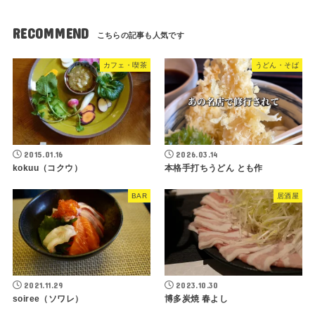
RECOMMEND
カフェ・喫茶
うどん・そば
2015.01.16
2026.03.14
kokuu（コクウ）
本格手打ちうどん とも作
BAR
居酒屋
2021.11.29
2023.10.30
soiree（ソワレ）
博多炭焼 春よし