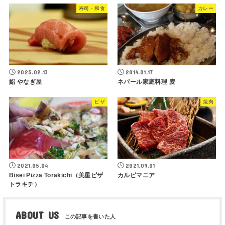
寿司・和食
カレー
2025.02.13
2014.01.17
鮨 やなぎ屋
ネパール家庭料理 麦
ピザ
焼肉
2021.05.04
2021.09.01
Bisei Pizza Torakichi（美星ピザ
カルビマニア
トラキチ）
ABOUT US