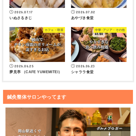
2026.07.17
2026.07.02
いぬさるきじ
あやづき食堂
カフェ・喫茶
中華･アジア・その他
2026.06.25
2026.06.23
夢見亭 （CAFE YUMEMITEI）
シャララ食堂
鍼灸整体サロンやってます