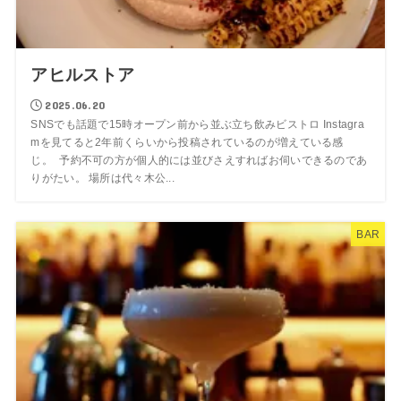
アヒルストア
2025.06.20
SNSでも話題で15時オープン前から並ぶ立ち飲みビストロ Instagra
mを見てると2年前くらいから投稿されているのが増えている感
じ。 予約不可の方が個人的には並びさえすればお伺いできるのであ
りがたい。 場所は代々木公...
BAR