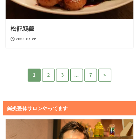
松記鶏飯
2025.03.22
1
2
3
…
7
＞
鍼灸整体サロンやってます