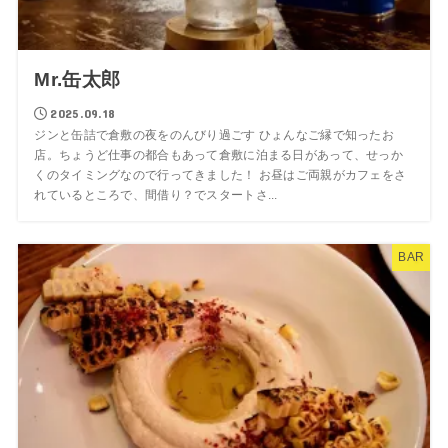
Mr.缶太郎
2025.09.18
ジンと缶詰で倉敷の夜をのんびり過ごす ひょんなご縁で知ったお
店。ちょうど仕事の都合もあって倉敷に泊まる日があって、せっか
くのタイミングなので行ってきました！ お昼はご両親がカフェをさ
れているところで、間借り？でスタートさ...
BAR