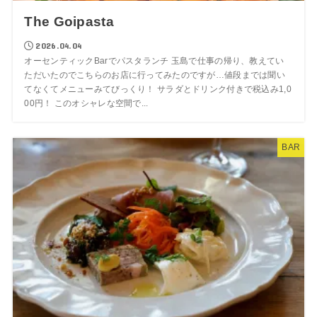
The Goipasta
2026.04.04
オーセンティックBarでパスタランチ 玉島で仕事の帰り、教えてい
ただいたのでこちらのお店に行ってみたのですが…値段までは聞い
てなくてメニューみてびっくり！ サラダとドリンク付きで税込み1,0
00円！ このオシャレな空間で...
BAR