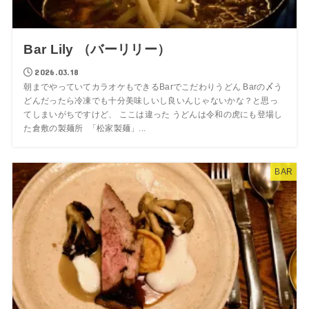
Bar Lily （バーリリー）
2026.03.18
朝までやっていてカラオケもできるBarでこだわりうどん Barの〆う
どんだったら冷凍でも十分美味しいし良いんじゃないかな？と思っ
てしまいがちですけど、 ここは違った うどんは令和の虎にも登場し
た倉敷の製麺所 「松家製麺」...
BAR