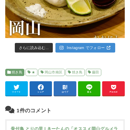
さらに読み込む...
Instagram でフォロー
焼き鳥
★
岡山市南区
焼き鳥
藤田
ツイート
シェア
はてブ
送る
Pocket
1件のコメント
骨付鳥 とりの里 | きーたんの「オススメ岡山グルメラ