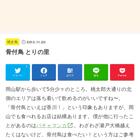
2015.11.20
焼き鳥
骨付鳥 とりの里
1
ツイート
シェア
はてブ
送る
Pocket
岡山駅から歩いて5分少々のところ。桃太郎大通りの北
側のエリアは落ち着いて飲めるのがいいですね〜。
「骨付鳥といえば香川！」という印象もありますが、岡
山でも食べれるお店は結構あります。僕が他に行ったこ
とがあるのは
パチャマンカ
。わざわざ瀬戸大橋越え
たくはないけど、骨付鳥は食べたい！という方はご参考