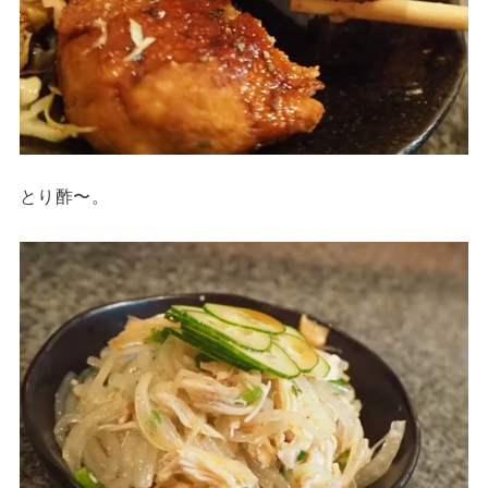
とり酢〜。