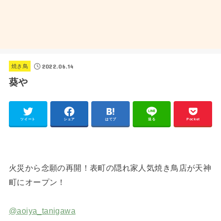
2022.06.14
焼き鳥
葵や
ツイート
シェア
はてブ
送る
Pocket
火災から念願の再開！表町の隠れ家人気焼き鳥店が天神
町にオープン！
@aoiya_tanigawa