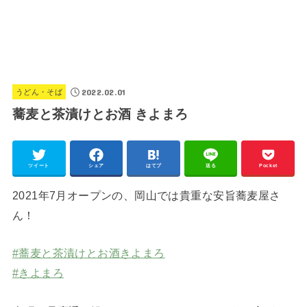
2022.02.01
うどん・そば
蕎麦と茶漬けとお酒 きよまろ
ツイート
シェア
はてブ
送る
Pocket
2021年7月オープンの、岡山では貴重な安旨蕎麦屋さ
ん！
#蕎麦と茶漬けとお酒きよまろ
#きよまろ