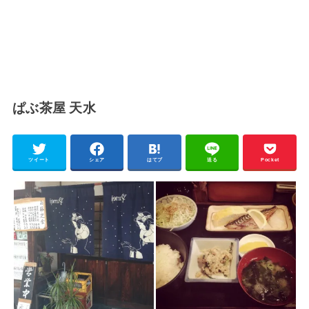
ぱぶ茶屋 天水
ツイート
シェア
はてブ
送る
Pocket