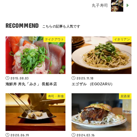
丸子寿司
RECOMMEND
テイクアウト
イタリアン
2015.08.03
2025.11.18
海鮮丼 丼丸「みさ」 長船本店
エゴザル （EGOZARU）
寿司・和食
居酒屋
2020.06.19
2024.03.16