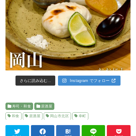
さらに読み込む...
Instagram でフォロー
寿司・和食
居酒屋
和食
居酒屋
岡山市北区
幸町