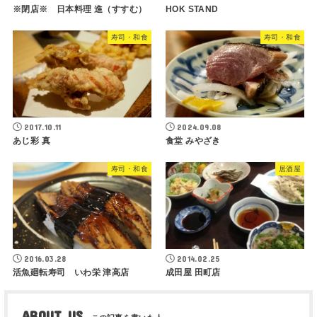
※閉店※ 日本料理 進（すすむ）
HOK STAND
寿司・和食
寿司・和食
2017.10.11
2024.09.08
あじ彩 真
食堂 みやざき
寿司・和食
居酒屋
2016.03.28
2014.02.25
活魚廻転寿司 いわ栄 津高店
成田屋 田町店
ABOUT US