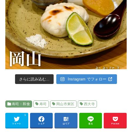
さらに読み込む...
Instagram でフォロー
寿司・和食
寿司
岡山市東区
西大寺
1
ツイート
シェア
はてブ
送る
Pocket