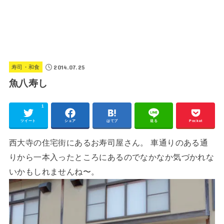
2014.07.25
寿司・和食
魚八寿し
1
ツイート
シェア
はてブ
送る
Pocket
西大寺の住宅街にあるお寿司屋さん。 車通りのある通
りから一本入ったところにあるのでなかなか気づかれな
いかもしれませんね〜。