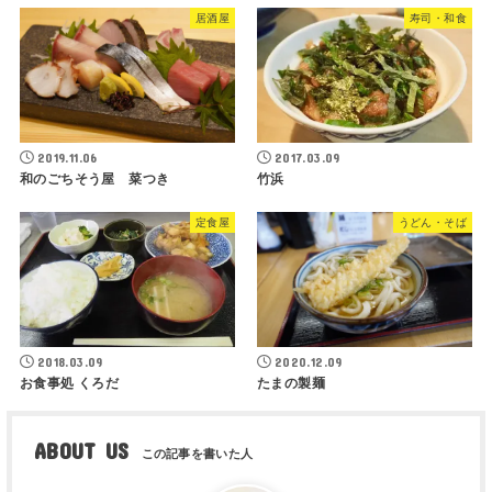
居酒屋
寿司・和食
2019.11.06
2017.03.09
和のごちそう屋 菜つき
竹浜
定食屋
うどん・そば
2018.03.09
2020.12.09
お食事処 くろだ
たまの製麺
ABOUT US