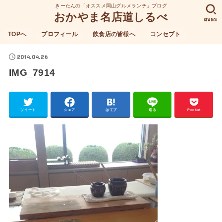
きーたんの「オススメ岡山グルメランチ」ブログ
おかやま名店道しるべ
SEARCH
TOPへ
プロフィール
飲食店の皆様へ
コンセプト
2014.04.26
IMG_7914
ツイート
シェア
はてブ
送る
Pocket