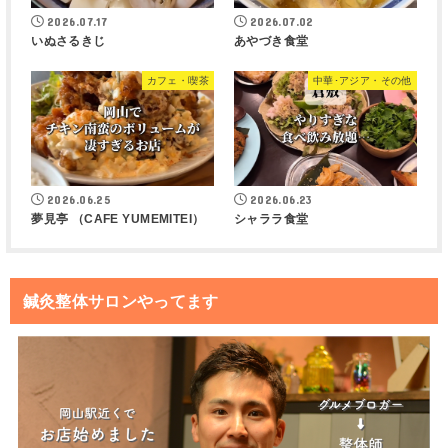
2026.07.17
2026.07.02
いぬさるきじ
あやづき食堂
カフェ・喫茶
中華･アジア・その他
2026.06.25
2026.06.23
夢見亭 （CAFE YUMEMITEI）
シャララ食堂
鍼灸整体サロンやってます