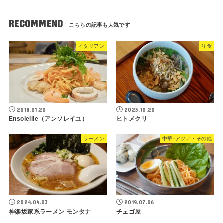
RECOMMEND
イタリアン
洋食
2018.01.20
2023.10.20
Ensoleille（アンソレイユ）
ヒトメクリ
ラーメン
中華･アジア・その他
2024.04.03
2019.07.06
神楽坂家系ラーメン モンタナ
チェゴ屋