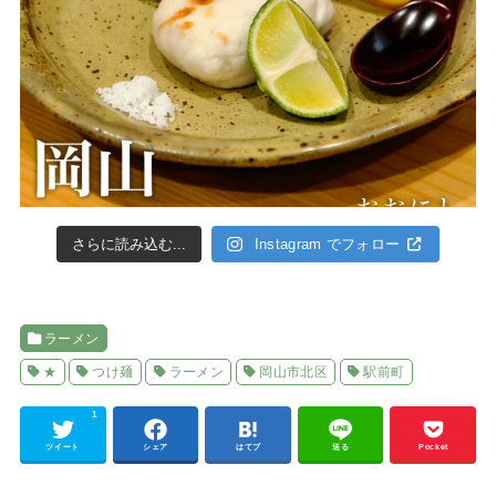
さらに読み込む...
Instagram でフォロー
ラーメン
★
つけ麺
ラーメン
岡山市北区
駅前町
1
ツイート
シェア
はてブ
送る
Pocket