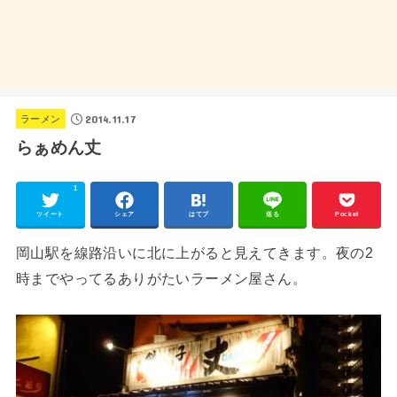
2014.11.17
ラーメン
らぁめん丈
1
ツイート
シェア
はてブ
送る
Pocket
岡山駅を線路沿いに北に上がると見えてきます。夜の2
時までやってるありがたいラーメン屋さん。