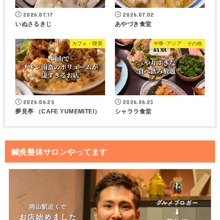
2026.07.17
2026.07.02
いぬさるきじ
あやづき食堂
カフェ・喫茶
中華･アジア・その他
2026.06.25
2026.06.23
夢見亭 （CAFE YUMEMITEI）
シャララ食堂
鍼灸整体サロンやってます