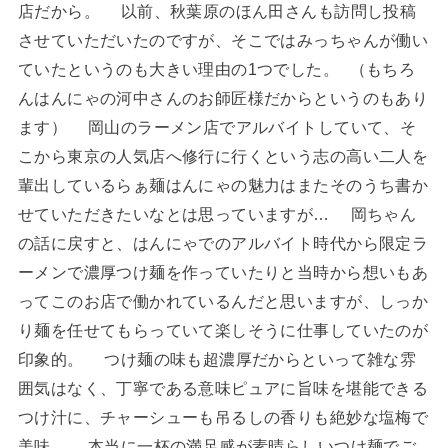
店だから。 以前、秋葉原のほん田さんも訪問し投稿
させていただいたのですが、そこではみっちゃんが働い
ていたというのも大きい理由の1つでした。 （もちろ
んはんにゃの河中さんのお師匠様だからというのもあり
ます） 岡山のラーメン店でアルバイトしていて、そ
こから東京の人気店へ修行に行くという志の高い二人を
輩出しているらぁ麺はんにゃの魅力はまたそのうち書か
せていただきたいなとは思っていますが… 岡ちゃん
の話に戻すと、はんにゃでのアルバイト時代から限定ラ
ーメンで濃厚つけ麺を作っていたりと当時から想いもあ
ってこのお店で働かれているんだと思いますが、しっか
り麺を任せてもらっていて楽しそうに仕事していたのが
印象的。 つけ麺の味も超濃厚だからといって雑な雰
囲気はなく、丁寧である意味ピュアに旨味を堪能できる
つけ汁に、チャーシューも吊るしの香りも絶妙な塩梅で
美味。 本当に一杯の満足感が素晴らしいつけ麺でご