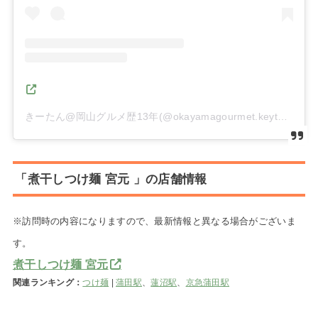
きーたん@岡山グルメ歴13年(@okayamagourmet.keyturn)がシェアした投稿
「煮干しつけ麺 宮元 」の店舗情報
※訪問時の内容になりますので、最新情報と異なる場合がございま
す。
煮干しつけ麺 宮元
関連ランキング：
つけ麺
|
蒲田駅
、
蓮沼駅
、
京急蒲田駅