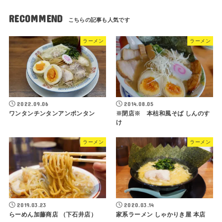
RECOMMEND
ラーメン
ラーメン
2022.09.06
2014.08.05
ワンタンチンタンアンポンタン
※閉店※ 本枯和風そば しんのす
け
ラーメン
ラーメン
2019.03.23
2020.03.14
らーめん加藤商店 （下石井店）
家系ラーメン しゃかりき屋 本店