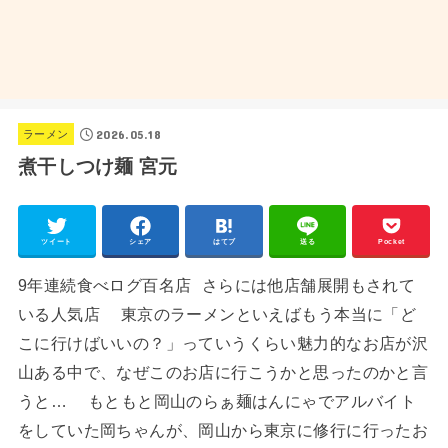
2026.05.18
ラーメン
煮干しつけ麺 宮元
ツイート
シェア
はてブ
送る
Pocket
9年連続食べログ百名店 さらには他店舗展開もされて
いる人気店 東京のラーメンといえばもう本当に「ど
こに行けばいいの？」っていうくらい魅力的なお店が沢
山ある中で、なぜこのお店に行こうかと思ったのかと言
うと… もともと岡山のらぁ麺はんにゃでアルバイト
をしていた岡ちゃんが、岡山から東京に修行に行ったお