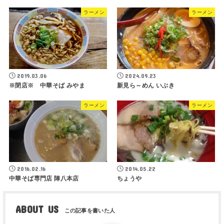
ラーメン
ラーメン
2019.03.06
2024.09.23
※閉店※ 中華そば みやま
新見ら～めん いぶき
ラーメン
ラーメン
2016.02.16
2014.05.22
中華そば専門店 陣八本店
ちょうや
ABOUT US