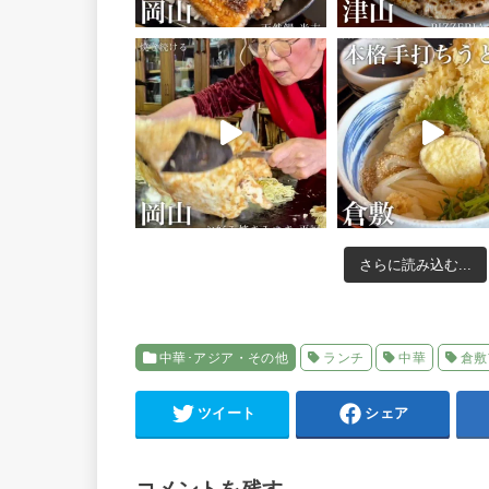
さらに読み込む...
中華･アジア・その他
ランチ
中華
倉敷
ツイート
シェア