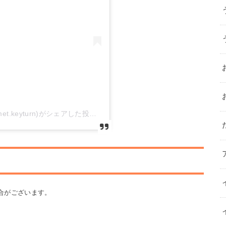
きーたん@岡山グルメ歴13年(@okayamagourmet.keyturn)がシェアした投稿
合がございます。