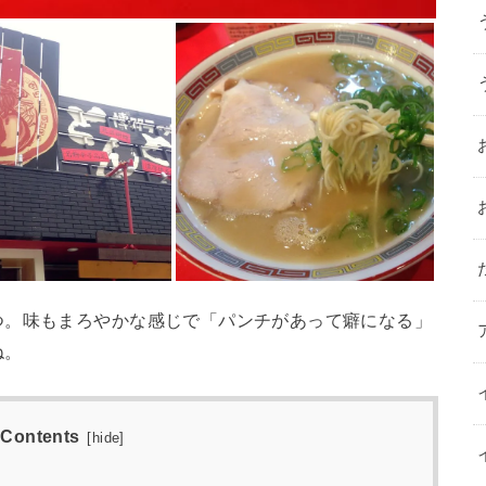
つ。味もまろやかな感じで「パンチがあって癖になる」
ね。
Contents
[
hide
]