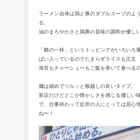
ラーメン自体は鶏と豚のダブルスープのよ
る。
油のまろやかさと鶏豚の旨味の調和が優し
「郷の一杯」というトッピングがいろいろ
ぱい入っているのでたまらずライスも注文
海苔もチャーシューもご飯を巻いて食べる
麺は細めでツルッと喉越しの良いタイプ。
新店だけどどこか懐かしさを感じる優しい
で、仕事終わって近所の人にとっては居心
ね〜！