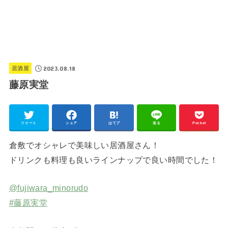
2023.08.18
居酒屋
藤原実堂
ツイート
シェア
はてブ
送る
Pocket
倉敷でオシャレで美味しい居酒屋さん！
ドリンクも料理も良いラインナップで良い時間でした！
@fujiwara_minorudo
#藤原実堂