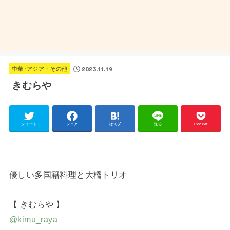
2023.11.19
中華･アジア・その他
きむらや
ツイート
シェア
はてブ
送る
Pocket
優しい多国籍料理と大橋トリオ
【 きむらや 】
@kimu_raya