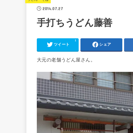
2014.07.27
手打ちうどん藤善
1
ツイート
シェア
大元の老舗うどん屋さん。