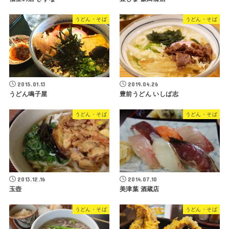
うどん・そば
うどん・そば
2015.01.13
2019.04.26
うどん鳴子屋
豊前うどん いしば志
うどん・そば
うどん・そば
2013.12.16
2014.07.10
玉壺
美津葉 酒蔵店
うどん・そば
うどん・そば