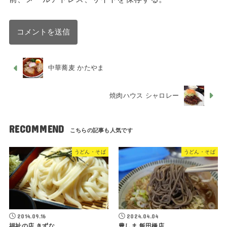
中華蕎麦 かたやま
焼肉ハウス シャロレー
RECOMMEND
うどん・そば
うどん・そば
2014.09.16
2024.04.04
福祉の店 きずな
豊しま 飯田橋店