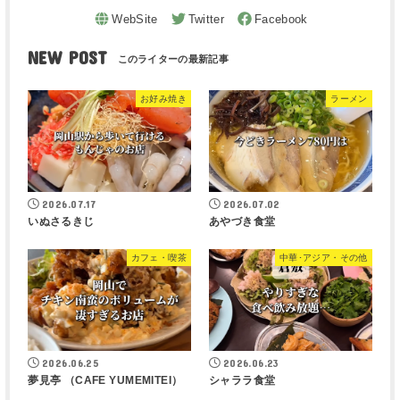
NEW POST
お好み焼き
ラーメン
2026.07.17
2026.07.02
いぬさるきじ
あやづき食堂
カフェ・喫茶
中華･アジア・その他
2026.06.25
2026.06.23
夢見亭 （CAFE YUMEMITEI）
シャララ食堂