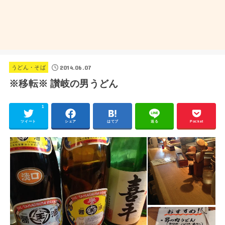
2014.06.07
うどん・そば
※移転※ 讃岐の男うどん
1
ツイート
シェア
はてブ
送る
Pocket