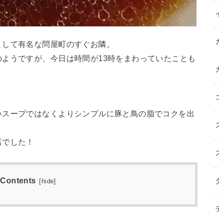
として有名な問屋町のすぐお隣。
ようですが、今日は時間が13時をまわっていたことも
」
いスープではなくよりシンプルに豚と鳥の脂でコクを出
店でした！
Contents
[
hide
]