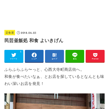
2018.06.03
定食屋
民芸釜飯処 和食 よいきげん
1
ツイート
シェア
はてブ
送る
Pocket
ふらふらふら〜っと、心西大寺町商店街へ。
和食が食べたいなぁ、とお店を探しているとなんとも味
わい深いお店を発見！