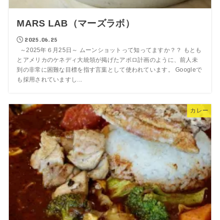
MARS LAB（マーズラボ）
2025.06.25
～2025年６月25日～ ムーンショットって知ってますか？？ もとも
とアメリカのケネディ大統領が掲げたアポロ計画のように、前人未
到の非常に困難な目標を指す言葉として使われています。 Googleで
も採用されていますし...
カレー