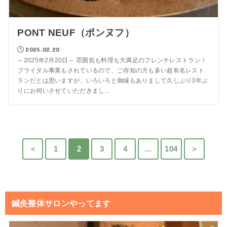
PONT NEUF（ポンヌフ）
2025.02.20
～2025年2月20日～ 雰囲気も料理も大満足のフレンチレストラン！
ブライダル事業もされているので、ご存知の方も多い超有名レスト
ランだとは思いますが、いろいろと御縁もありまして久しぶり3年ぶ
りにお伺いさせていただきまし...
＜
1
2
3
4
…
104
＞
鍼灸整体サロンやってます