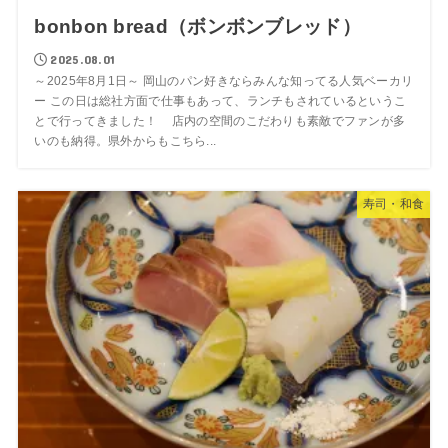
bonbon bread（ボンボンブレッド）
2025.08.01
～2025年8月1日～ 岡山のパン好きならみんな知ってる人気ベーカリ
ー この日は総社方面で仕事もあって、ランチもされているというこ
とで行ってきました！ 店内の空間のこだわりも素敵でファンが多
いのも納得。県外からもこちら...
寿司・和食