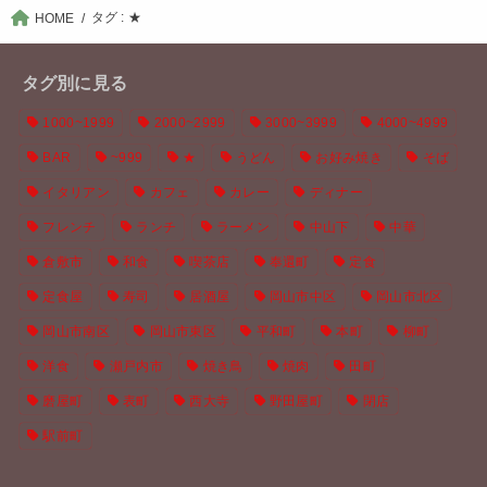
タグ : ★
HOME
タグ別に見る
1000~1999
2000~2999
3000~3999
4000~4999
BAR
~999
★
うどん
お好み焼き
そば
イタリアン
カフェ
カレー
ディナー
フレンチ
ランチ
ラーメン
中山下
中華
倉敷市
和食
喫茶店
奉還町
定食
定食屋
寿司
居酒屋
岡山市中区
岡山市北区
岡山市南区
岡山市東区
平和町
本町
柳町
洋食
瀬戸内市
焼き鳥
焼肉
田町
磨屋町
表町
西大寺
野田屋町
閉店
駅前町