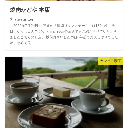
焼肉かどや 本店
2025.07.24
～2025年7月24日～ 圧巻の「厚切りタンステーキ」は180g超！ 先
日、なんしょん？ @ohk_nansyonの放送でもご紹介させていただき
ましたこちらのお店。 以前お伺いしたのは6年前でお久しぶりでした
が、改めて良...
カフェ・喫茶