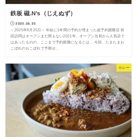
鉄板 磁.N’s（じえぬず）
2025.06.25
～2025年6月25日～ 年始に1年間の予約が埋まった超予約困難店 前
回訪問はオープンまだ間もない2021年。オープン当初から人気店で
はあったものの、ここまで予約困難になるとは… 今回、たまたまお
こぼれのおこぼれで予期せ...
カレー