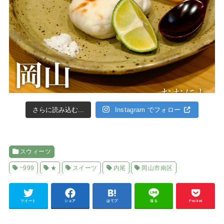
さらに読み込む...
Instagram でフォロー
スウィーツ
~999
★
スイーツ
内尾
岡山市南区
ツイート
シェア
はてブ
送る
Pocket