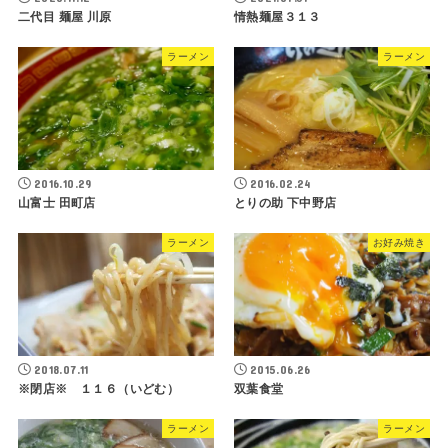
二代目 麺屋 川原
情熱麺屋３１３
ラーメン
ラーメン
2016.10.29
2016.02.24
山富士 田町店
とりの助 下中野店
ラーメン
お好み焼き
2018.07.11
2015.06.26
※閉店※ １１６（いどむ）
双葉食堂
ラーメン
ラーメン