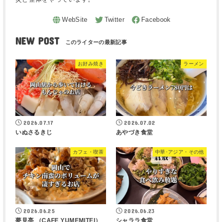
NEW POST
お好み焼き
ラーメン
2026.07.17
2026.07.02
いぬさるきじ
あやづき食堂
カフェ・喫茶
中華･アジア・その他
2026.06.25
2026.06.23
夢見亭 （CAFE YUMEMITEI）
シャララ食堂