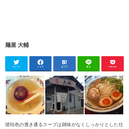
麺屋 大輔
ツイート
シェア
はてブ
送る
Pocket
琥珀色の透き通るスープは雑味がなくしっかりとした仕