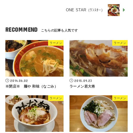
ONE STAR（ﾜﾝｽﾀｰ）
RECOMMEND
ラーメン
ラーメン
2014.06.02
2015.09.23
※閉店※ 麺や 和味（なごみ）
ラーメン若大将
ラーメン
ラーメン