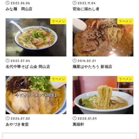
2023.06.06
2023.11.04
みな麺 岡山店
背油に溺れし者
ラーメン
ラーメン
2023.07.04
2014.02.21
名代中華そば 山金 岡山店
麺屋はやたろう 新福店
ラーメン
ラーメン
2026.07.02
2020.01.09
あやづき食堂
萬福軒