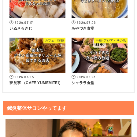
2026.07.17
2026.07.02
いぬさるきじ
あやづき食堂
カフェ・喫茶
中華･アジア・その他
2026.06.25
2026.06.23
夢見亭 （CAFE YUMEMITEI）
シャララ食堂
鍼灸整体サロンやってます