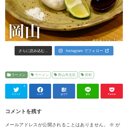
さらに読み込む...
Instagram でフォロー
ラーメン
ラーメン
岡山市北区
田町
1
ツイート
シェア
はてブ
送る
Pocket
コメントを残す
メールアドレスが公開されることはありません。
※
が