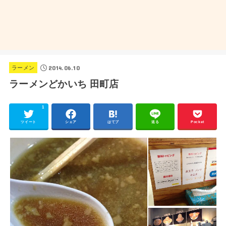
2014.06.10
ラーメン
ラーメンどかいち 田町店
1
ツイート
シェア
はてブ
送る
Pocket