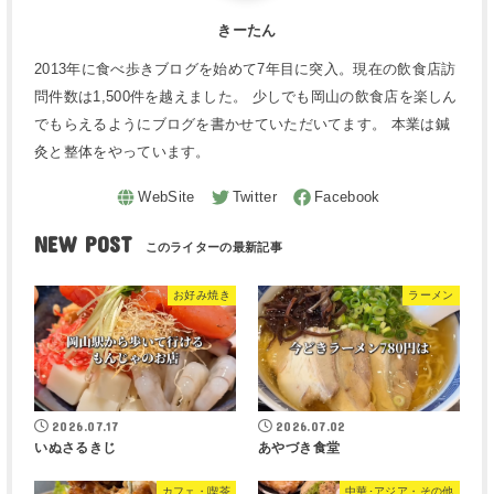
きーたん
2013年に食べ歩きブログを始めて7年目に突入。現在の飲食店訪
問件数は1,500件を越えました。 少しでも岡山の飲食店を楽しん
でもらえるようにブログを書かせていただいてます。 本業は鍼
灸と整体をやっています。
NEW POST
お好み焼き
ラーメン
2026.07.17
2026.07.02
いぬさるきじ
あやづき食堂
カフェ・喫茶
中華･アジア・その他