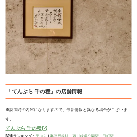
「てんぷら 千の種」の店舗情報
※訪問時の内容になりますので、最新情報と異なる場合がございま
す。
てんぷら 千の種
関連ランキング：
天ぷら
|
郵便局前駅
、
西川緑道公園駅
、
田町駅