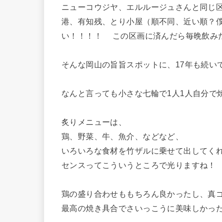
ニューコウジヤ、エルルージュさんと同じ
港、有知残、とり小屋（順不同、近い順？
い！！！！ この区画に済んだら毎晩飲み
そんな岡山の旨旨スポットに、17年も続い
なんと言っても小さな七輪で1人1人自分で
炙りメニューは、
鶏、野菜、牛、魚介、などなど、
いろいろな食材を竹ザルに乗せて出してく
センスってこういうところで光りますね！
鶏の盛り合わせももちろん良かったし、真
最高の焼き具合でさいっこうに美味しかっ