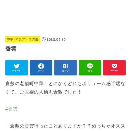
2022.05.10
中華･アジア・その他
香雲
ツイート
シェア
はてブ
送る
Pocket
倉敷の老舗町中華！とにかくどれもボリューム感半端な
くて、ご夫婦の人柄も素敵でした！
#香雲
「倉敷の香雲行ったことありますか？？めっちゃオスス