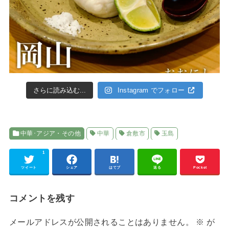
さらに読み込む...
Instagram でフォロー
中華･アジア・その他
中華
倉敷市
玉島
1
ツイート
シェア
はてブ
送る
Pocket
コメントを残す
メールアドレスが公開されることはありません。
※
が