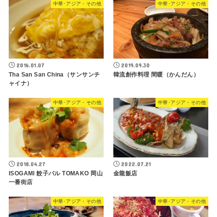
中華･アジア・その他
中華･アジア・その他
2016.01.07
2019.09.30
Tha San San China（サンサンチ
韓流創作料理 間暖（かんだん）
ャイナ）
中華･アジア・その他
中華･アジア・その他
2018.04.27
2022.07.21
ISOGAMI 餃子バル TOMAKO 岡山
金龍飯店
一番街店
中華･アジア・その他
中華･アジア・その他