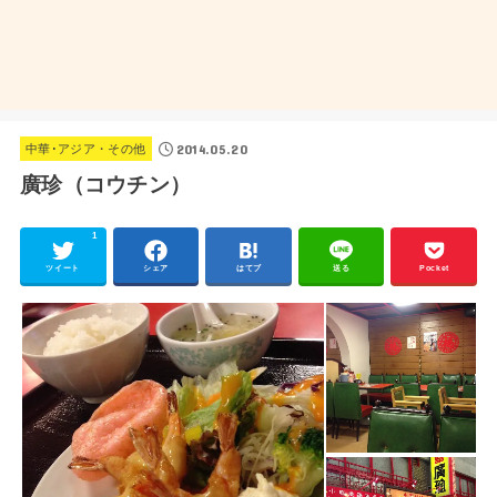
2014.05.20
中華･アジア・その他
廣珍（コウチン）
1
ツイート
シェア
はてブ
送る
Pocket