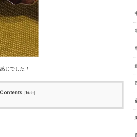
な感じでした！
Contents
[
hide
]