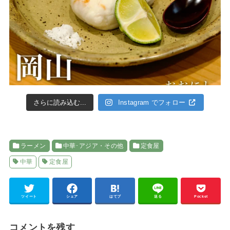
さらに読み込む...
Instagram でフォロー
ラーメン
中華･アジア・その他
定食屋
中華
定食屋
ツイート
シェア
はてブ
送る
Pocket
コメントを残す