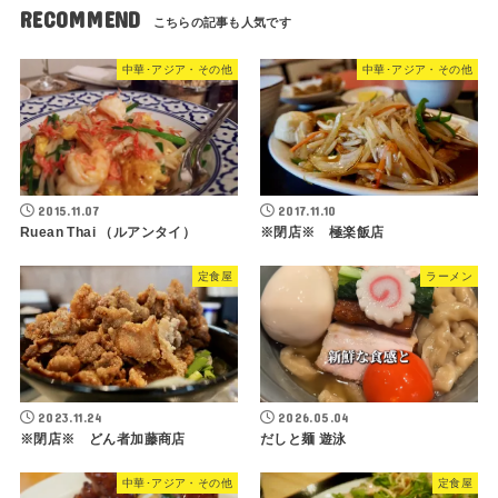
RECOMMEND
中華･アジア・その他
中華･アジア・その他
2015.11.07
2017.11.10
Ruean Thai （ルアンタイ）
※閉店※ 極楽飯店
定食屋
ラーメン
2023.11.24
2026.05.04
※閉店※ どん者加藤商店
だしと麺 遊泳
中華･アジア・その他
定食屋