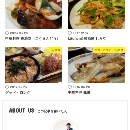
2024.03.25
2017.12.14
中華料理 香満堂（こうまんどう）
kitchen&居酒屋 しろや
定食屋
中華･アジア・その他
2014.06.26
2016.04.28
グッド・ロング
中華料理 楓淋
ABOUT US