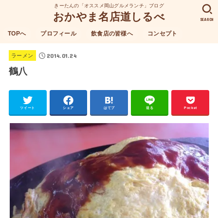
きーたんの「オススメ岡山グルメランチ」ブログ
おかやま名店道しるべ
SEARCH
TOPへ
プロフィール
飲食店の皆様へ
コンセプト
2014.01.24
ラーメン
鶴八
ツイート
シェア
はてブ
送る
Pocket