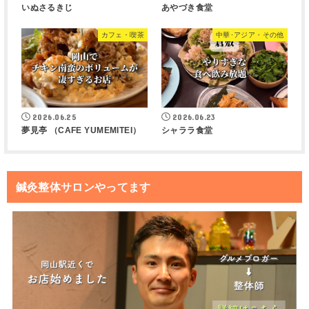
いぬさるきじ
あやづき食堂
カフェ・喫茶
中華･アジア・その他
2026.06.25
2026.06.23
夢見亭 （CAFE YUMEMITEI）
シャララ食堂
鍼灸整体サロンやってます