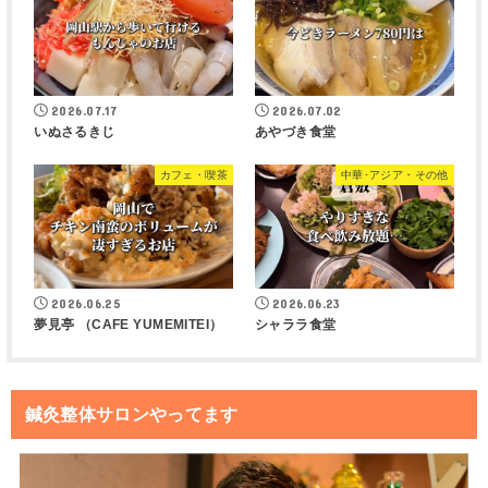
2026.07.17
2026.07.02
いぬさるきじ
あやづき食堂
カフェ・喫茶
中華･アジア・その他
2026.06.25
2026.06.23
夢見亭 （CAFE YUMEMITEI）
シャララ食堂
鍼灸整体サロンやってます