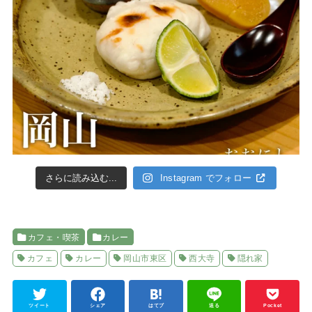
さらに読み込む...
Instagram でフォロー
カフェ・喫茶
カレー
カフェ
カレー
岡山市東区
西大寺
隠れ家
ツイート
シェア
はてブ
送る
Pocket