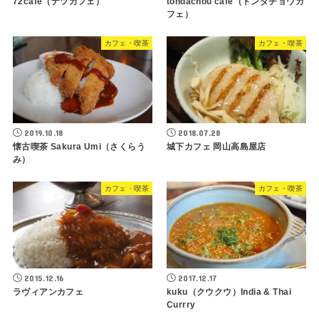
72cafe（ナツカフェ）
tondachou cafe（トンダチョウカ
フェ）
カフェ・喫茶
カフェ・喫茶
2019.10.18
2018.07.28
懐古喫茶 Sakura Umi（さくらう
城下カフェ 岡山高島屋店
み）
カフェ・喫茶
カフェ・喫茶
2015.12.16
2017.12.17
ラヴィアンカフェ
kuku（クウクウ）India & Thai
Currry