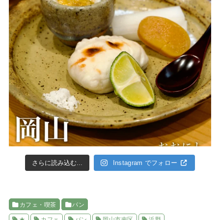
さらに読み込む...
Instagram でフォロー
カフェ・喫茶
パン
★
カフェ
パン
岡山市南区
浜野