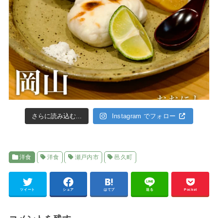
さらに読み込む...
Instagram でフォロー
洋食
洋食
瀬戸内市
邑久町
ツイート
シェア
はてブ
送る
Pocket