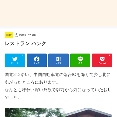
2015.07.08
洋食
レストラン ハンク
1
1
ツイート
シェア
はてブ
送る
Pocket
国道313沿い、中国自動車道の落合ICを降りて少し北に
あがったところにあります。
なんとも味わい深い外観で以前から気になっていたお店
でした。