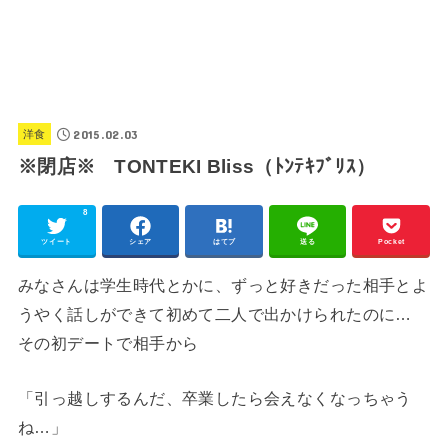
2015.02.03
洋食
※閉店※ TONTEKI Bliss（ﾄﾝﾃｷﾌﾞﾘｽ）
8
ツイート
シェア
はてブ
送る
Pocket
みなさんは学生時代とかに、ずっと好きだった相手とよ
うやく話しができて初めて二人で出かけられたのに…
その初デートで相手から
「引っ越しするんだ、卒業したら会えなくなっちゃう
ね…」