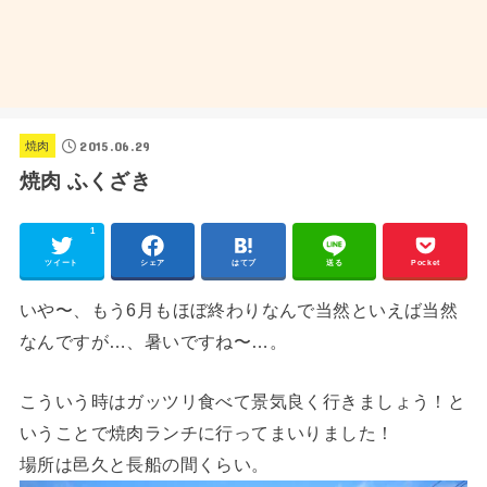
2015.06.29
焼肉
焼肉 ふくざき
1
ツイート
シェア
はてブ
送る
Pocket
いや〜、もう6月もほぼ終わりなんで当然といえば当然
なんですが…、暑いですね〜…。
こういう時はガッツリ食べて景気良く行きましょう！と
いうことで焼肉ランチに行ってまいりました！
場所は邑久と長船の間くらい。