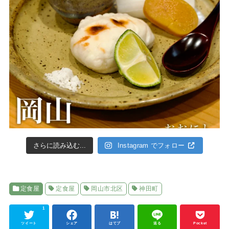
さらに読み込む...
Instagram でフォロー
定食屋
定食屋
岡山市北区
神田町
1
ツイート
シェア
はてブ
送る
Pocket