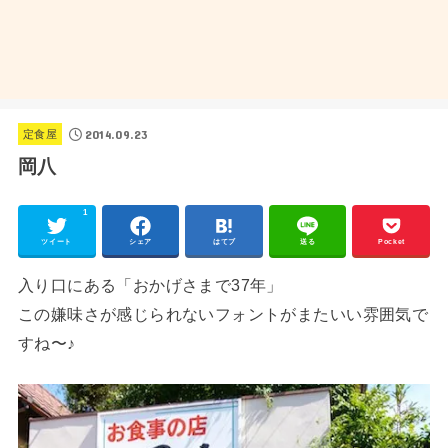
2014.09.23
定食屋
岡八
1
ツイート
シェア
はてブ
送る
Pocket
入り口にある「おかげさまで37年」
この嫌味さが感じられないフォントがまたいい雰囲気で
すね〜♪