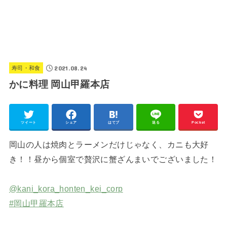
2021.08.24
寿司・和食
かに料理 岡山甲羅本店
ツイート
シェア
はてブ
送る
Pocket
岡山の人は焼肉とラーメンだけじゃなく、カニも大好
き！！昼から個室で贅沢に蟹ざんまいでございました！
@kani_kora_honten_kei_corp
#岡山甲羅本店