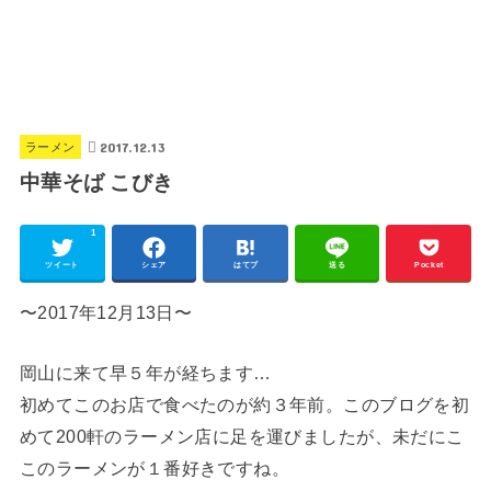
2017.12.13
ラーメン
中華そば こびき
1
ツイート
シェア
はてブ
送る
Pocket
〜2017年12月13日〜
岡山に来て早５年が経ちます…
初めてこのお店で食べたのが約３年前。このブログを初
めて200軒のラーメン店に足を運びましたが、未だにこ
このラーメンが１番好きですね。