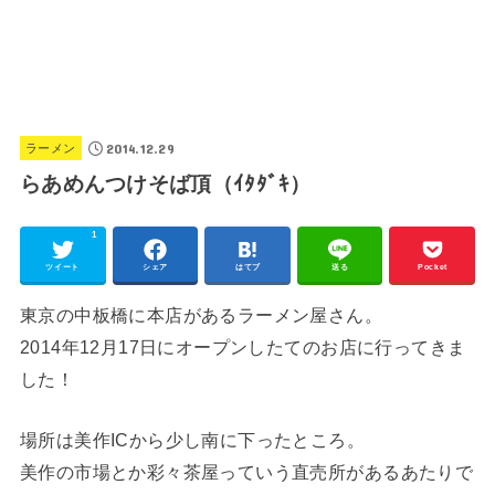
2014.12.29
ラーメン
らあめんつけそば頂（ｲﾀﾀﾞｷ）
1
ツイート
シェア
はてブ
送る
Pocket
東京の中板橋に本店があるラーメン屋さん。
2014年12月17日にオープンしたてのお店に行ってきま
した！
場所は美作ICから少し南に下ったところ。
美作の市場とか彩々茶屋っていう直売所があるあたりで