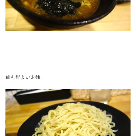
麺も程よい太麺。