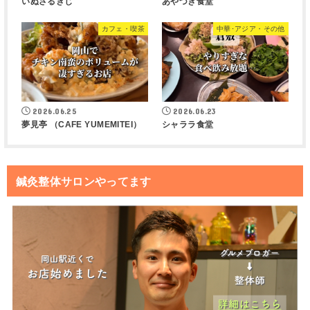
いぬさるきじ
あやづき食堂
カフェ・喫茶
中華･アジア・その他
2026.06.25
2026.06.23
夢見亭 （CAFE YUMEMITEI）
シャララ食堂
鍼灸整体サロンやってます