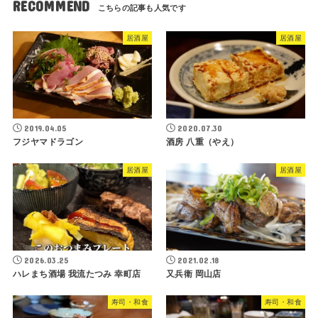
RECOMMEND
居酒屋
居酒屋
2019.04.05
2020.07.30
フジヤマドラゴン
酒房 八重（やえ）
居酒屋
居酒屋
2026.03.25
2021.02.18
ハレまち酒場 我流たつみ 幸町店
又兵衛 岡山店
寿司・和食
寿司・和食