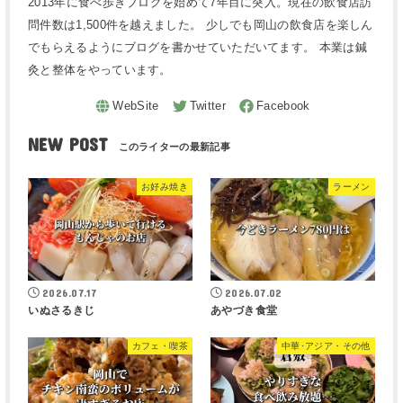
2013年に食べ歩きブログを始めて7年目に突入。現在の飲食店訪
問件数は1,500件を越えました。 少しでも岡山の飲食店を楽しん
でもらえるようにブログを書かせていただいてます。 本業は鍼
灸と整体をやっています。
NEW POST
お好み焼き
ラーメン
2026.07.17
2026.07.02
いぬさるきじ
あやづき食堂
カフェ・喫茶
中華･アジア・その他