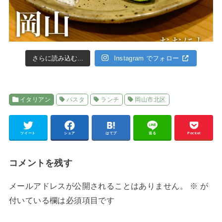
さらに読み込む...
Instagram でフォロー
イタリアン
パスタ
ランチ
岡山市北区
ツイート
シェア
はてブ
送る
Pocket
コメントを残す
メールアドレスが公開されることはありません。
※
が
付いている欄は必須項目です