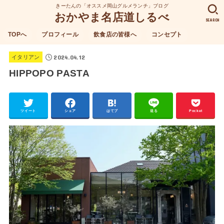
きーたんの「オススメ岡山グルメランチ」ブログ
おかやま名店道しるべ
SEARCH
TOPへ
プロフィール
飲食店の皆様へ
コンセプト
2024.04.12
イタリアン
HIPPOPO PASTA
ツイート
シェア
はてブ
送る
Pocket