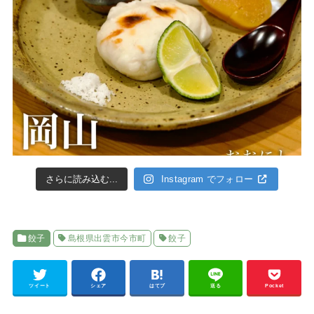
さらに読み込む...
Instagram でフォロー
餃子
島根県出雲市今市町
餃子
ツイート
シェア
はてブ
送る
Pocket