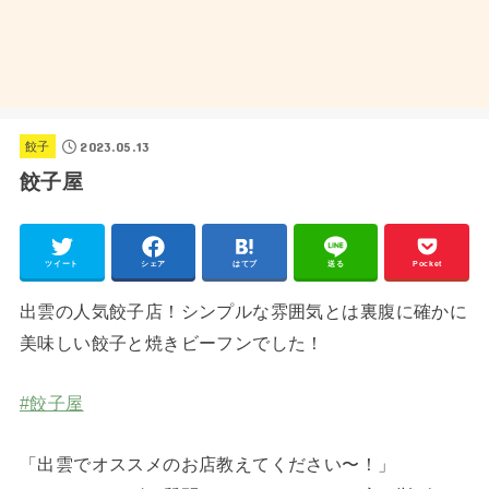
2023.05.13
餃子
餃子屋
ツイート
シェア
はてブ
送る
Pocket
出雲の人気餃子店！シンプルな雰囲気とは裏腹に確かに
美味しい餃子と焼きビーフンでした！
#餃子屋
「出雲でオススメのお店教えてください〜！」