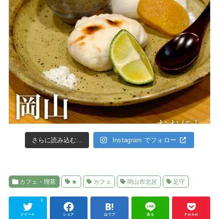
さらに読み込む...
Instagram でフォロー
カフェ・喫茶
★
カフェ
岡山市北区
足守
1
ツイート
シェア
はてブ
送る
Pocket