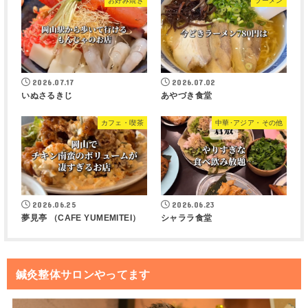
お好み焼き
ラーメン
2026.07.17
2026.07.02
いぬさるきじ
あやづき食堂
カフェ・喫茶
中華･アジア・その他
2026.06.25
2026.06.23
夢見亭 （CAFE YUMEMITEI）
シャララ食堂
鍼灸整体サロンやってます