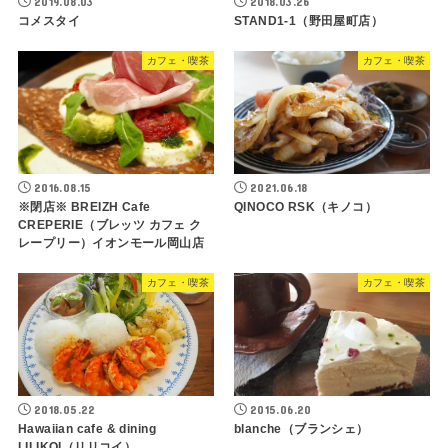
2019.08.03
2018.03.26
コメスタイ
STAND1-1（野田屋町店）
カフェ・喫茶
カフェ・喫茶
2016.08.15
2021.06.18
※閉店※ BREIZH Cafe
QINOCO RSK（キノコ）
CREPERIE（ブレッツ カフェ ク
レープリー）イオンモール岡山店
カフェ・喫茶
カフェ・喫茶
2018.05.22
2015.06.20
Hawaiian cafe & dining
blanche（ブランシェ）
LILIKOI（リリコイ）