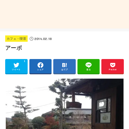
2014.02.18
カフェ・喫茶
アーボ
1
ツイート
シェア
はてブ
送る
Pocket