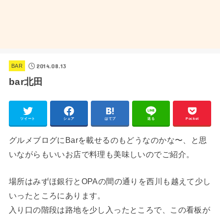
2014.08.13
BAR
bar北田
ツイート
シェア
はてブ
送る
Pocket
グルメブログにBarを載せるのもどうなのかな〜、と思
いながらもいいお店で料理も美味しいのでご紹介。
場所はみずほ銀行とOPAの間の通りを西川も越えて少し
いったところにあります。
入り口の階段は路地を少し入ったところで、この看板が