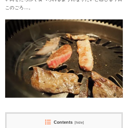
このごろ…。
Contents
[
hide
]