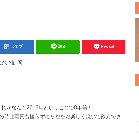
はてブ
送る
Pocket
に久々訪問！
れがなんと2013年ということで8年前！
その時は写真も撮らずにただただ楽しく焼いて飲んでま