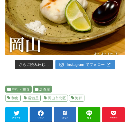
さらに読み込む...
Instagram でフォロー
寿司・和食
居酒屋
和食
居酒屋
岡山市北区
海鮮
ツイート
シェア
はてブ
送る
Pocket