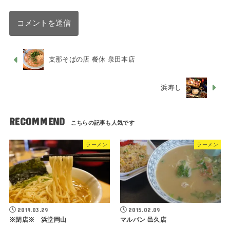
支那そばの店 餐休 泉田本店
浜寿し
RECOMMEND
ラーメン
ラーメン
2019.03.29
2015.02.09
※閉店※ 浜堂岡山
マルバン 邑久店