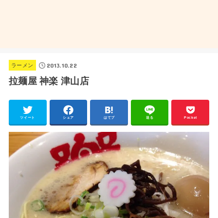
2013.10.22
ラーメン
拉麺屋 神楽 津山店
ツイート
シェア
はてブ
送る
Pocket