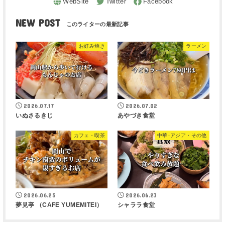
NEW POST
お好み焼き
ラーメン
2026.07.17
2026.07.02
いぬさるきじ
あやづき食堂
カフェ・喫茶
中華･アジア・その他
2026.06.25
2026.06.23
夢見亭 （CAFE YUMEMITEI）
シャララ食堂